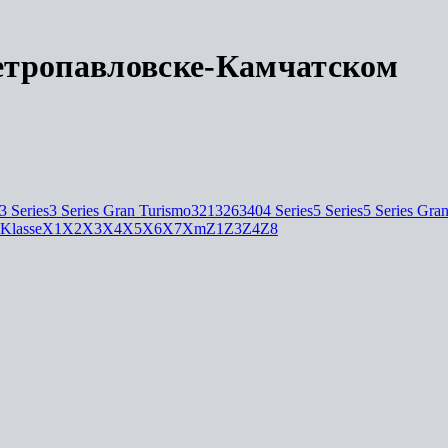
тропавловске-Камчатском
3 Series
3 Series Gran Turismo
321
326
340
4 Series
5 Series
5 Series Gra
Klasse
X1
X2
X3
X4
X5
X6
X7
Xm
Z1
Z3
Z4
Z8