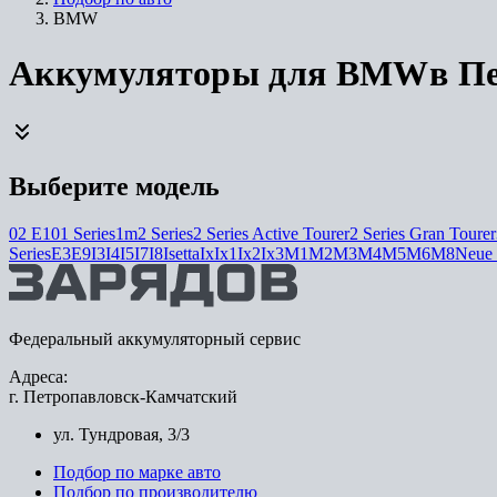
BMW
Аккумуляторы для BMW
в
Пе
Выберите модель
02 E10
1 Series
1m
2 Series
2 Series Active Tourer
2 Series Gran Tourer
Series
E3
E9
I3
I4
I5
I7
I8
Isetta
Ix
Ix1
Ix2
Ix3
M1
M2
M3
M4
M5
M6
M8
Neue 
Федеральный аккумуляторный сервис
Адреса:
г. Петропавловск-Камчатский
ул. Тундровая, 3/3
Подбор по марке авто
Подбор по производителю