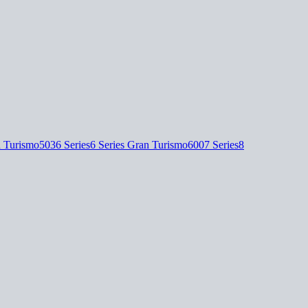
n Turismo
503
6 Series
6 Series Gran Turismo
600
7 Series
8